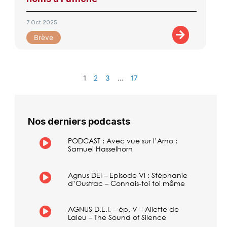
7 Oct 2025
Brève
1
2
3
…
17
Nos derniers podcasts
PODCAST : Avec vue sur l’Arno :
Samuel Hasselhorn
Agnus DEI – Episode VI : Stéphanie
d’Oustrac – Connais-toi toi même
AGNUS D.E.I. – ép. V – Aliette de
Laleu – The Sound of Silence