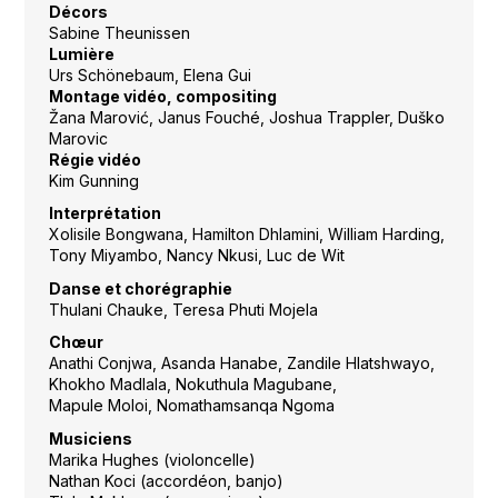
Décors
Sabine Theunissen
Lumière
Urs Schönebaum, Elena Gui
Montage vidéo, compositing
Žana Marović, Janus Fouché, Joshua Trappler, Duško
Marovic
Régie vidéo
Kim Gunning
Interprétation
Xolisile Bongwana, Hamilton Dhlamini, William Harding,
Tony Miyambo, Nancy Nkusi, Luc de Wit
Danse et chorégraphie
Thulani Chauke, Teresa Phuti Mojela
Chœur
Anathi Conjwa, Asanda Hanabe, Zandile Hlatshwayo,
Khokho Madlala, Nokuthula Magubane,
Mapule Moloi, Nomathamsanqa Ngoma
Musiciens
Marika Hughes (violoncelle)
Nathan Koci (accordéon, banjo)