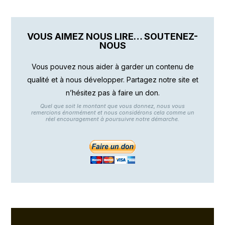
VOUS AIMEZ NOUS LIRE… SOUTENEZ-
NOUS
Vous pouvez nous aider à garder un contenu de
qualité et à nous développer. Partagez notre site et
n’hésitez pas à faire un don.
Quel que soit le montant que vous donnez, nous vous
remercions énormément et nous considérons cela comme un
réel encouragement à poursuivre notre démarche.