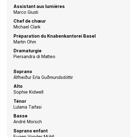
Assistant aux lumières
Marco Giusti
Chef de chœur
Michael Clark
Préparation du Knabenkantorei Basel
Martin Ohm
Dramaturgie
Piersandra di Matteo
Soprano
Álfheiður Erla Guðmundsdóttir
Alto
Sophie Kidwell
Ténor
Lulama Taifasi
Basse
André Morsch
Soprano enfant
Eugen Vonder Mühll