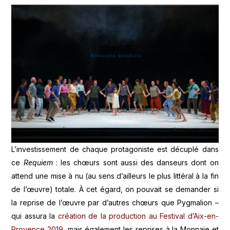
L’investissement de chaque protagoniste est décuplé dans
ce
Requiem
: les chœurs sont aussi des danseurs dont on
attend une mise à nu (au sens d’ailleurs le plus littéral à la fin
de l’œuvre) totale. À cet égard, on pouvait se demander si
la reprise de l’œuvre par d’autres chœurs que Pygmalion –
qui assura la
création de la production au Festival d’Aix-en-
Provence 2019,
mais également les reprises à la Monnaie et