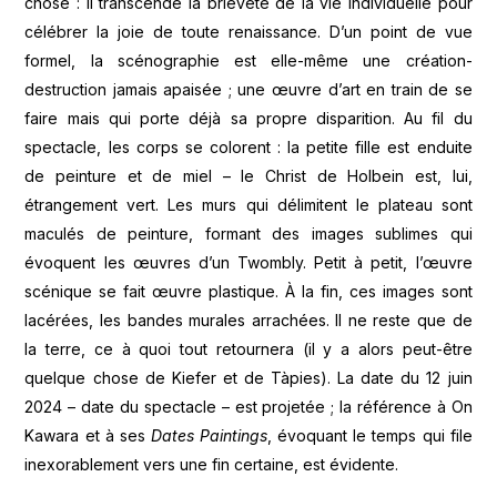
chose : il transcende la brièveté de la vie individuelle pour
célébrer la joie de toute renaissance. D’un point de vue
formel, la scénographie est elle-même une création-
destruction jamais apaisée ; une œuvre d’art en train de se
faire mais qui porte déjà sa propre disparition. Au fil du
spectacle, les corps se colorent : la petite fille est enduite
de peinture et de miel – le Christ de Holbein est, lui,
étrangement vert. Les murs qui délimitent le plateau sont
maculés de peinture, formant des images sublimes qui
évoquent les œuvres d’un Twombly. Petit à petit, l’œuvre
scénique se fait œuvre plastique. À la fin, ces images sont
lacérées, les bandes murales arrachées. Il ne reste que de
la terre, ce à quoi tout retournera (il y a alors peut-être
quelque chose de Kiefer et de Tàpies). La date du 12 juin
2024 – date du spectacle – est projetée ; la référence à On
Kawara et à ses
Dates Paintings
, évoquant le temps qui file
inexorablement vers une fin certaine, est évidente.