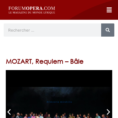
MOZART, Requiem – Bâle
arrow_back_ios
arrow_forward_ios