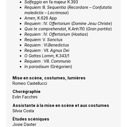
Solfeggio
en fa majeur K.393
Requiem
: III.
Sequentia
(
Recordare – Confutatis
maledictis – Lacrimosa
)
Amen
, K.626 App
Requiem
: IV.
Offertorium
(
Domine Jesu Christe
)
Quis te comprehendat
, K.Anh.110 (
Gran partita
)
Requiem
: IV.
Offertorium
(
Hostias
)
Requiem
: V.
Sanctus
Requiem
: VI.
Benedictus
Requiem
: VII.
Agnus Dei
O Gottes Lamm
, K.343/1
Requiem
: VIII.
Communio
In paradisum
(Grégorien)
Mise en scène, costumes, lumières
Romeo Castellucci
Chorégraphie
Evlin Facchini
Assistante à la mise en scène et aux costumes
Silvia Costa
Études scéniques
Josie Daxter