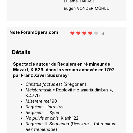
Lulama TAIFASI
Eugen VONDER MÜHLL
Note ForumOpera.com
4
Détails
Spectacle autour du Requiem en ré mineur de
Mozart, K.626, dans la version achevée en 1792
par Franz Xaver Süssmayr
Christus factus est
(Grégorien)
Meistermusik
« Replevit me amaritudinibus »,
K.477b
Miserere mei
90
Requiem
: I.
Introitus
Requiem
: II.
Kyrie
Ne pulvis et cinis
, K.anh.122
Requiem
: III.
Sequentia
(
Dies irae – Tuba mirum –
Rex tremendae
)