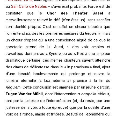
au
San Carlo de Naples
– s’avèrerait probante. Force est de
constater que le
Chor des Theater Basel
a
merveilleusement relevé le défi (c’en était un), sans sacrifier
son identité propre. C’est en effet un chœur d’opéra que
l’on entend ici, dès les premières mesures du
Requiem
; mais
un chœur d’opéra qui a une conscience aiguë de ce que le
spectacle attend de lui. Aussi, si des voix amples et
travaillées donnent au « Kyrie » ou au « Rex » une ampleur
dramatique certaine, ces mêmes chanteurs savent atteindre
des cimes de délicatesse dans le « In paradisum » final, ajout
d’une beauté bouleversante qui prolonge et ouvre la
lumière éternelle (« Lux æterna ») promise à la fin du
Requiem
. Cette conclusion est amenée par un jeune garçon,
Eugen Vonder Mühll
, dont l’intervention
a cappella
éblouit,
tant par la justesse de l’interprétation (et, du reste, par une
justesse de la voix à toute épreuve) que par la qualité d’une
voix déjà ronde, ample et timbrée. Beauté de l’éphémère qui