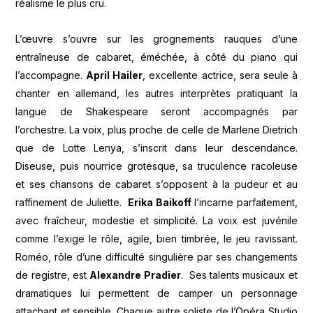
réalisme le plus cru.
L’œuvre s’ouvre sur les grognements rauques d’une
entraîneuse de cabaret, éméchée, à côté du piano qui
l’accompagne.
April Hailer
, excellente actrice, sera seule à
chanter en allemand, les autres interprètes pratiquant la
langue de Shakespeare seront accompagnés par
l’orchestre. La voix, plus proche de celle de Marlene Dietrich
que de Lotte Lenya, s’inscrit dans leur descendance.
Diseuse, puis nourrice grotesque, sa truculence racoleuse
et ses chansons de cabaret s’opposent à la pudeur et au
raffinement de Juliette.
Erika Baikoff
l’incarne parfaitement,
avec fraîcheur, modestie et simplicité. La voix est juvénile
comme l’exige le rôle, agile, bien timbrée, le jeu ravissant.
Roméo, rôle d’une difficulté singulière par ses changements
de registre, est
Alexandre Pradier
. Ses talents musicaux et
dramatiques lui permettent de camper un personnage
attachant et sensible. Chaque autre soliste de l’Opéra Studio