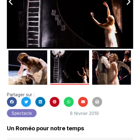
arrow_back_ios
arrow_forward_ios
Partager sur :
8 février 2019
Spectacle
Un Roméo pour notre temps