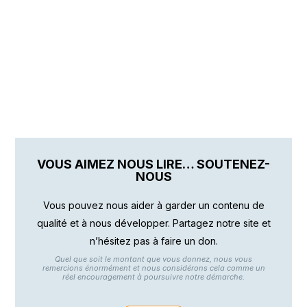
VOUS AIMEZ NOUS LIRE… SOUTENEZ-
NOUS
Vous pouvez nous aider à garder un contenu de
qualité et à nous développer. Partagez notre site et
n’hésitez pas à faire un don.
Quel que soit le montant que vous donnez, nous vous
remercions énormément et nous considérons cela comme un
réel encouragement à poursuivre notre démarche.