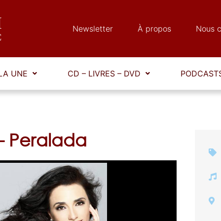
Newsletter
À propos
Nous c
LA UNE
CD – LIVRES – DVD
PODCASTS
— Peralada