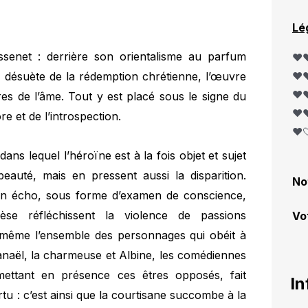
Lé
enet : derrière son orientalisme au parfum
❤️❤
u désuète de la rédemption chrétienne, l’œuvre
❤️❤
❤️❤
fres de l’âme. Tout y est placé sous le signe du
❤️❤
e et de l’introspection.
❤️
ns lequel l’héroïne est à la fois objet et sujet
beauté, mais en pressent aussi la disparition.
No
un écho, sous forme d’examen de conscience,
èse réfléchissent la violence de passions
Vo
même l’ensemble des personnages qui obéit à
thanaël, la charmeuse et Albine, les comédiennes
 mettant en présence ces êtres opposés, fait
In
rtu : c’est ainsi que la courtisane succombe à la