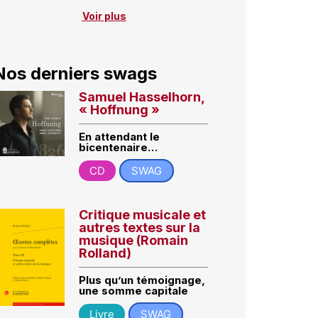
Voir plus
Nos derniers swags
Samuel Hasselhorn,
« Hoffnung »
En attendant le
bicentenaire…
CD
SWAG
Critique musicale et
autres textes sur la
musique (Romain
Rolland)
Plus qu’un témoignage,
une somme capitale
Livre
SWAG