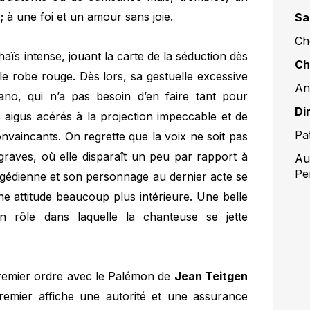
; à une foi et un amour sans joie.
Sa
Ch
aïs intense, jouant la carte de la séduction dès
Ch
e robe rouge. Dès lors, sa gestuelle excessive
An
no, qui n’a pas besoin d’en faire tant pour
Di
s aigus acérés à la projection impeccable et de
Pat
nvaincants. On regrette que la voix ne soit pas
graves, où elle disparaît un peu par rapport à
Au
Per
tragédienne et son personnage au dernier acte se
ne attitude beaucoup plus intérieure. Une belle
 rôle dans laquelle la chanteuse se jette
 premier ordre avec le Palémon de
Jean Teitgen
remier affiche une autorité et une assurance