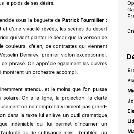
s le poids de ses désirs.
Op
Ga
Fr
lendide sous la baguette de
Patrick Fournillier
:
t et d’une vivacité rêvées, les scènes du désert
Cr
ride qui vient planter le décor que la version de
 couleurs, d’élan, de contrastes qui viennent
. Vesselin Demirev, premier violon exceptionnel,
Dé
et de phrasé. On apprécie également les cuivres
Er
 qui montrent un orchestre accompli.
Pl
inemment attendu, et le moins que l’on puisse
Mi
 solaire. On a la ligne, la projection, la clarté
Je
ureusement on ne comprend vraiment pas grand-
El
ion dans le texte lui enlève un outil dramatique
Li
que indéniable qui lui permet d’incarner un
Ma
d’autorité ou de suffisance mais, d’emblée, un