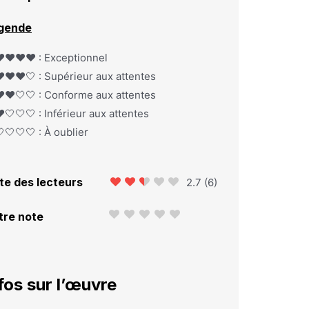
gende
️❤️❤️❤️ : Exceptionnel
️❤️❤️🤍 : Supérieur aux attentes
️❤️🤍🤍 : Conforme aux attentes
️🤍🤍🤍 : Inférieur aux attentes
🤍🤍🤍 : À oublier
te des lecteurs
2.7
(
6
)
tre note
fos sur l’œuvre