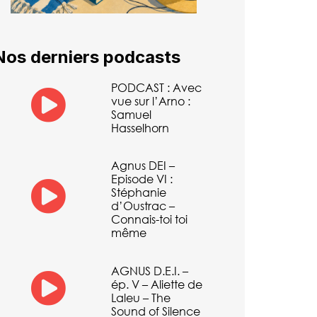
Nos derniers podcasts
PODCAST : Avec
vue sur l’Arno :
Samuel
Hasselhorn
Agnus DEI –
Episode VI :
Stéphanie
d’Oustrac –
Connais-toi toi
même
AGNUS D.E.I. –
ép. V – Aliette de
Laleu – The
Sound of Silence