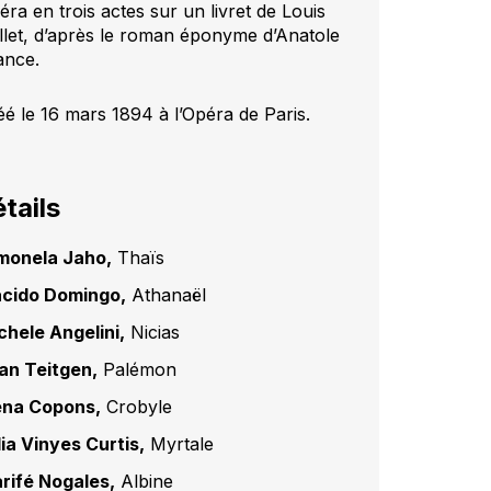
éra en trois actes sur un livret de Louis
llet, d’après le roman éponyme d’Anatole
ance.
éé le 16 mars 1894 à l’Opéra de Paris.
tails
monela Jaho,
Thaïs
acido Domingo,
Athanaël
chele Angelini,
Nicias
an Teitgen,
Palémon
ena Copons,
Crobyle
dia Vinyes Curtis,
Myrtale
rifé Nogales,
Albine