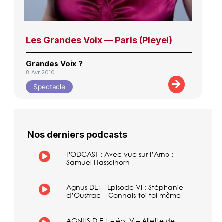
Les Grandes Voix — Paris (Pleyel)
Grandes Voix ?
8 Avr 2010
Spectacle
Nos derniers podcasts
PODCAST : Avec vue sur l’Arno :
Samuel Hasselhorn
Agnus DEI – Episode VI : Stéphanie
d’Oustrac – Connais-toi toi même
AGNUS D.E.I. – ép. V – Aliette de