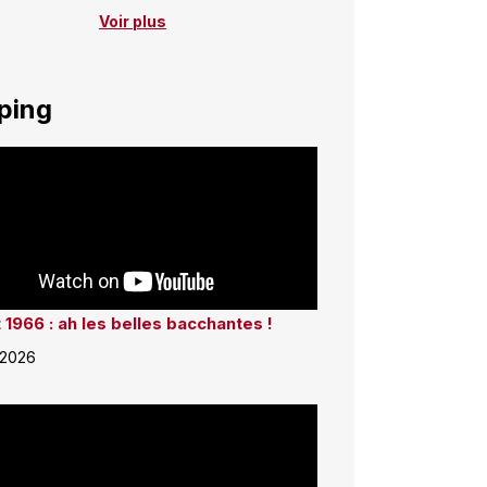
Voir plus
ping
 1966 : ah les belles bacchantes !
 2026