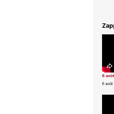
Zap
6 août
6 août