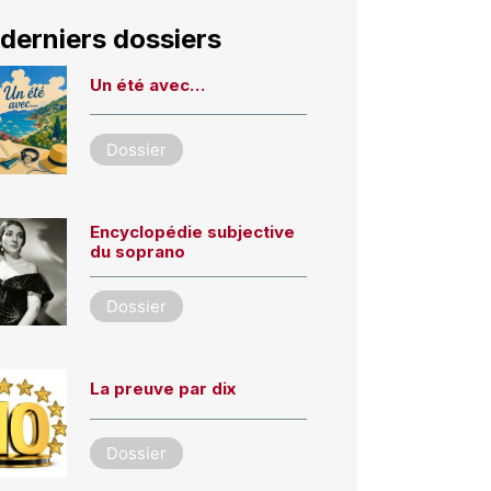
derniers dossiers
Un été avec…
Dossier
Encyclopédie subjective
du soprano
Dossier
La preuve par dix
Dossier