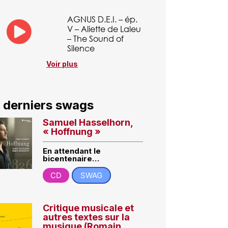
AGNUS D.E.I. – ép.
V – Aliette de Laleu
– The Sound of
Silence
Voir plus
 derniers swags
Samuel Hasselhorn,
« Hoffnung »
En attendant le
bicentenaire…
CD
SWAG
Critique musicale et
autres textes sur la
musique (Romain