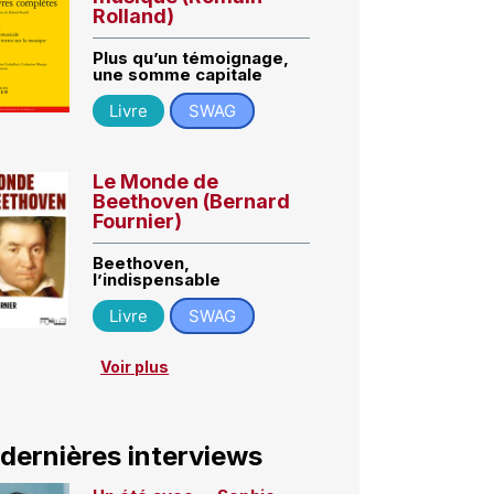
Rolland)
Plus qu’un témoignage,
une somme capitale
Livre
SWAG
Le Monde de
Beethoven (Bernard
Fournier)
Beethoven,
l’indispensable
Livre
SWAG
Voir plus
 dernières interviews