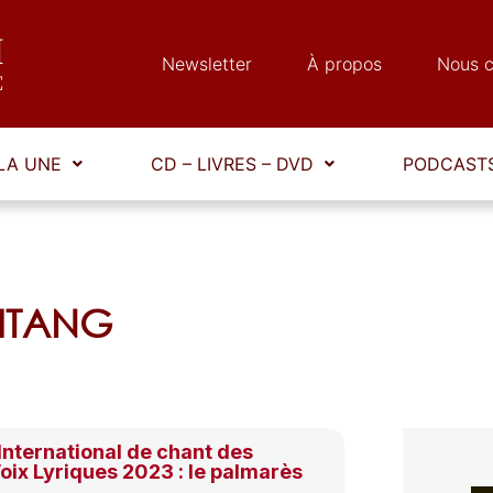
Newsletter
À propos
Nous c
LA UNE
CD – LIVRES – DVD
PODCASTS
BITANG
nternational de chant des
ix Lyriques 2023 : le palmarès