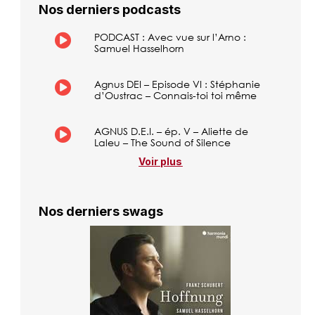
Nos derniers podcasts
PODCAST : Avec vue sur l’Arno :
Samuel Hasselhorn
Agnus DEI – Episode VI : Stéphanie
d’Oustrac – Connais-toi toi même
AGNUS D.E.I. – ép. V – Aliette de
Laleu – The Sound of Silence
Voir plus
Nos derniers swags