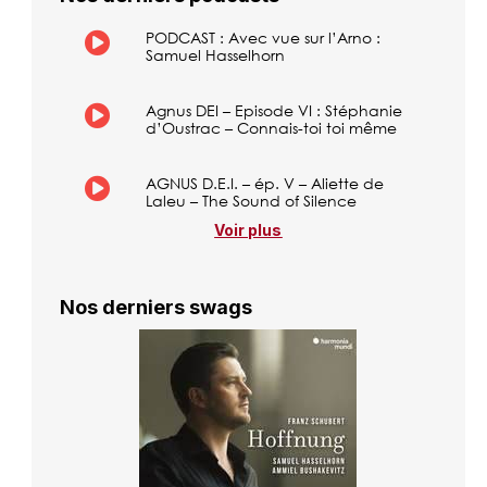
PODCAST : Avec vue sur l’Arno :
Samuel Hasselhorn
Agnus DEI – Episode VI : Stéphanie
d’Oustrac – Connais-toi toi même
AGNUS D.E.I. – ép. V – Aliette de
Laleu – The Sound of Silence
Voir plus
Nos derniers swags