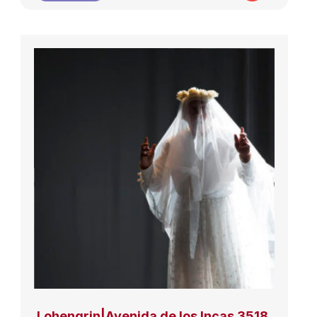
Lohengrin|Avenida de los Incas 3518