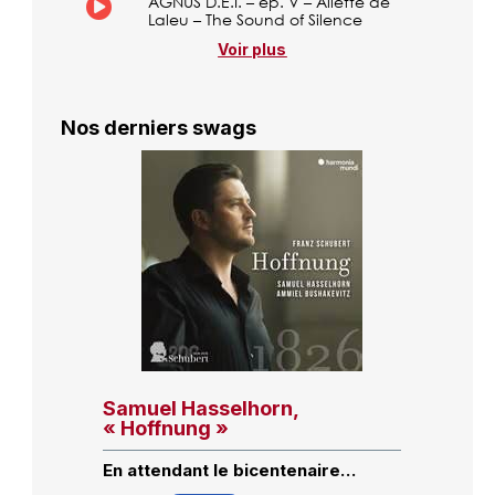
AGNUS D.E.I. – ép. V – Aliette de
Laleu – The Sound of Silence
Voir plus
Nos derniers swags
Samuel Hasselhorn,
« Hoffnung »
En attendant le bicentenaire…