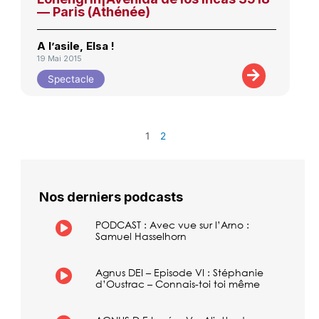
— Paris (Athénée)
A l’asile, Elsa !
19 Mai 2015
Spectacle
1
2
Nos derniers podcasts
PODCAST : Avec vue sur l’Arno :
Samuel Hasselhorn
Agnus DEI – Episode VI : Stéphanie
d’Oustrac – Connais-toi toi même