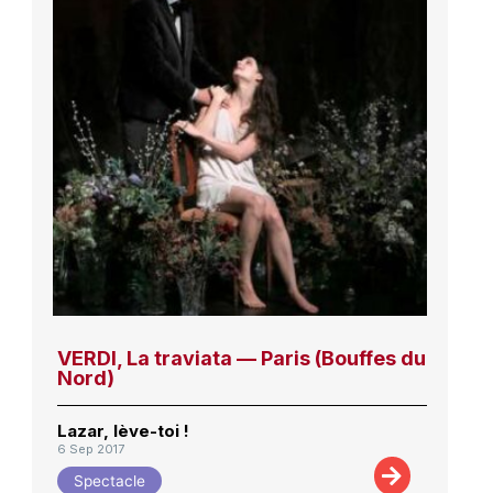
VERDI, La traviata — Paris (Bouffes du
Nord)
Lazar, lève-toi !
6 Sep 2017
Spectacle