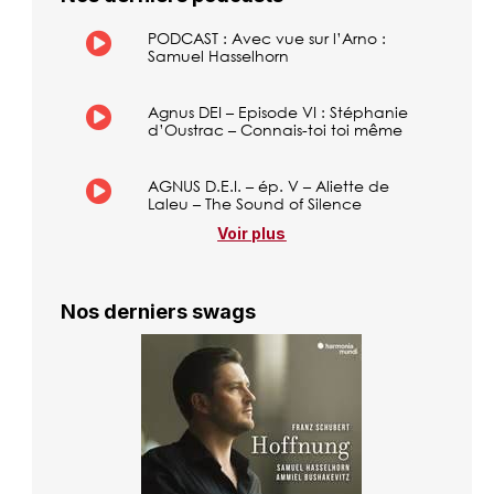
PODCAST : Avec vue sur l’Arno :
Samuel Hasselhorn
Agnus DEI – Episode VI : Stéphanie
d’Oustrac – Connais-toi toi même
AGNUS D.E.I. – ép. V – Aliette de
Laleu – The Sound of Silence
Voir plus
Nos derniers swags