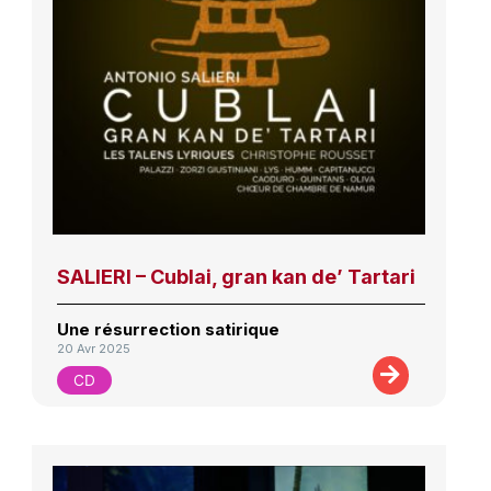
SALIERI – Cublai, gran kan de’ Tartari
Une résurrection satirique
20 Avr 2025
CD