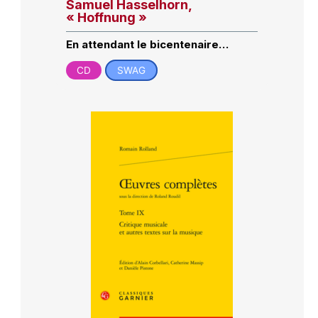
Samuel Hasselhorn,
« Hoffnung »
En attendant le bicentenaire…
CD
SWAG