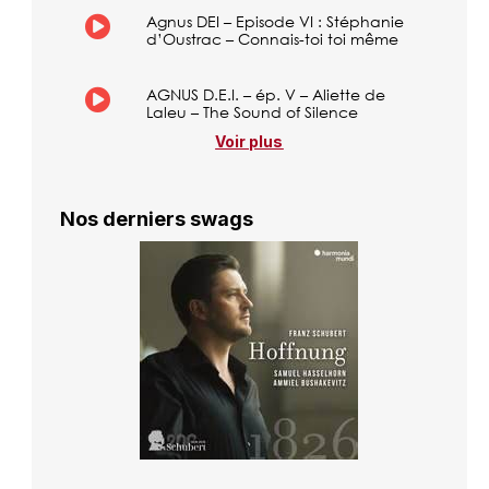
Agnus DEI – Episode VI : Stéphanie
d’Oustrac – Connais-toi toi même
AGNUS D.E.I. – ép. V – Aliette de
Laleu – The Sound of Silence
Voir plus
Nos derniers swags