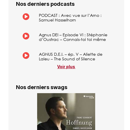
Nos derniers podcasts
PODCAST : Avec vue sur l’Arno :
Samuel Hasselhorn
Agnus DEI – Episode VI : Stéphanie
d’Oustrac – Connais-toi toi même
AGNUS D.E.I. – ép. V – Aliette de
Laleu – The Sound of Silence
Voir plus
Nos derniers swags