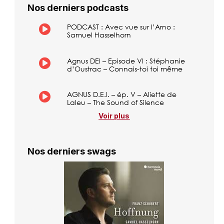
Nos derniers podcasts
PODCAST : Avec vue sur l’Arno :
Samuel Hasselhorn
Agnus DEI – Episode VI : Stéphanie
d’Oustrac – Connais-toi toi même
AGNUS D.E.I. – ép. V – Aliette de
Laleu – The Sound of Silence
Voir plus
Nos derniers swags