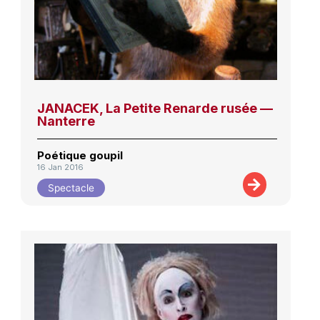
JANACEK, La Petite Renarde rusée —
Nanterre
Poétique goupil
16 Jan 2016
Spectacle