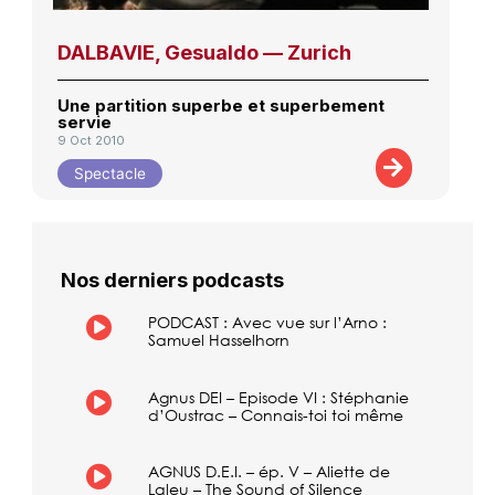
DALBAVIE, Gesualdo — Zurich
Une partition superbe et superbement
servie
9 Oct 2010
Spectacle
Nos derniers podcasts
PODCAST : Avec vue sur l’Arno :
Samuel Hasselhorn
Agnus DEI – Episode VI : Stéphanie
d’Oustrac – Connais-toi toi même
AGNUS D.E.I. – ép. V – Aliette de
Laleu – The Sound of Silence