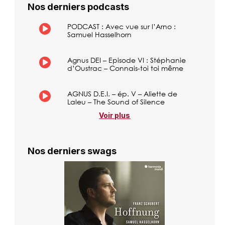
Nos derniers podcasts
PODCAST : Avec vue sur l’Arno :
Samuel Hasselhorn
Agnus DEI – Episode VI : Stéphanie
d’Oustrac – Connais-toi toi même
AGNUS D.E.I. – ép. V – Aliette de
Laleu – The Sound of Silence
Voir plus
Nos derniers swags