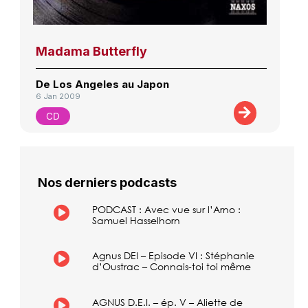
Madama Butterfly
De Los Angeles au Japon
6 Jan 2009
CD
Nos derniers podcasts
PODCAST : Avec vue sur l’Arno :
Samuel Hasselhorn
Agnus DEI – Episode VI : Stéphanie
d’Oustrac – Connais-toi toi même
AGNUS D.E.I. – ép. V – Aliette de