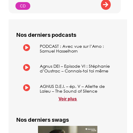
CD
Nos derniers podcasts
PODCAST : Avec vue sur l’Arno :
Samuel Hasselhorn
Agnus DEI – Episode VI : Stéphanie
d’Oustrac – Connais-toi toi même
AGNUS D.E.I. – ép. V – Aliette de
Laleu – The Sound of Silence
Voir plus
Nos derniers swags