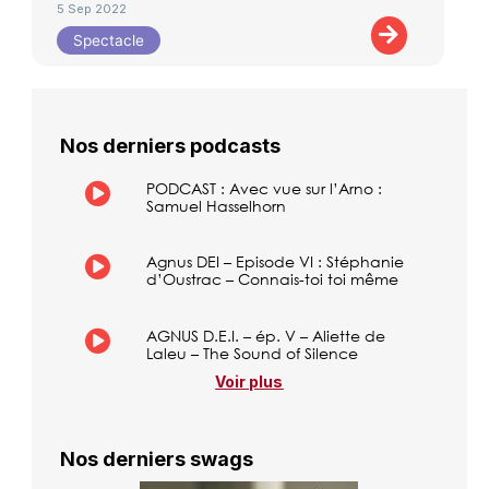
5 Sep 2022
Spectacle
Nos derniers podcasts
PODCAST : Avec vue sur l’Arno :
Samuel Hasselhorn
Agnus DEI – Episode VI : Stéphanie
d’Oustrac – Connais-toi toi même
AGNUS D.E.I. – ép. V – Aliette de
Laleu – The Sound of Silence
Voir plus
Nos derniers swags