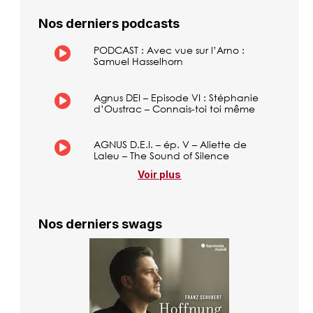
Nos derniers podcasts
PODCAST : Avec vue sur l’Arno :
Samuel Hasselhorn
Agnus DEI – Episode VI : Stéphanie
d’Oustrac – Connais-toi toi même
AGNUS D.E.I. – ép. V – Aliette de
Laleu – The Sound of Silence
Voir plus
Nos derniers swags