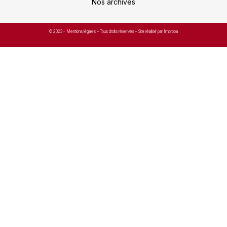
Nos archives
© 2023 –
Mentions légales
– Tous droits réservés – Site réalisé par Improba