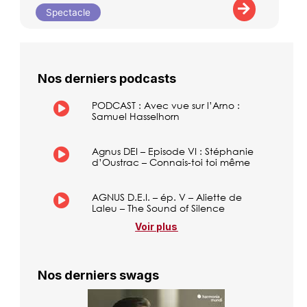
Spectacle
Nos derniers podcasts
PODCAST : Avec vue sur l’Arno :
Samuel Hasselhorn
Agnus DEI – Episode VI : Stéphanie
d’Oustrac – Connais-toi toi même
AGNUS D.E.I. – ép. V – Aliette de
Laleu – The Sound of Silence
Voir plus
Nos derniers swags