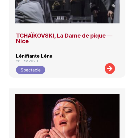
TCHAÏKOVSKI, La Dame de pique —
Nice
Lénifiante Léna
28 Fév 2020
Spectacle