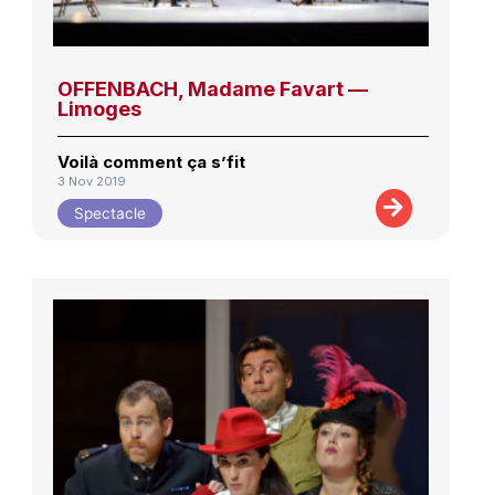
OFFENBACH, Madame Favart —
Limoges
Voilà comment ça s’fit
3 Nov 2019
Spectacle