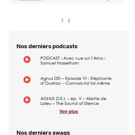
1
2
Nos derniers podcasts
PODCAST : Avec vue sur l’Arno :
Samuel Hasselhorn
Agnus DEI – Episode VI : Stéphanie
d’Oustrac – Connais-toi toi même
AGNUS D.E.I. – ép. V – Aliette de
Laleu – The Sound of Silence
Voir plus
Nos derniers swags