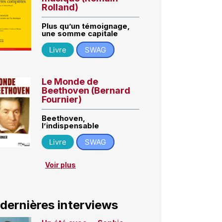
Rolland)
Plus qu’un témoignage,
une somme capitale
Livre
SWAG
Le Monde de
Beethoven (Bernard
Fournier)
Beethoven,
l’indispensable
Livre
SWAG
Voir plus
 dernières interviews