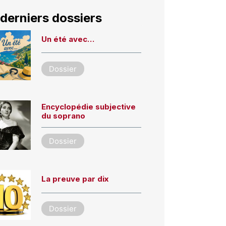
derniers dossiers
Un été avec…
Dossier
Encyclopédie subjective
du soprano
Dossier
La preuve par dix
Dossier