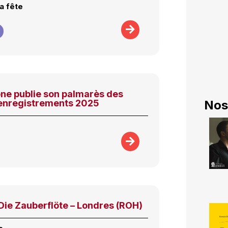
a fête
e publie son palmarès des
 enregistrements 2025
Nos
ie Zauberflöte – Londres (ROH)