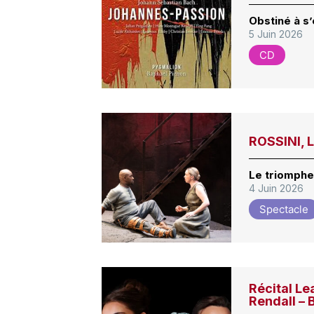
Obstiné à s’
5 Juin 2026
CD
ROSSINI, L
Le triomphe
4 Juin 2026
Spectacle
Récital L
Rendall – 