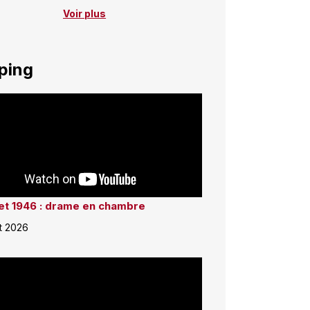
Voir plus
ping
llet 1946 : drame en chambre
et 2026