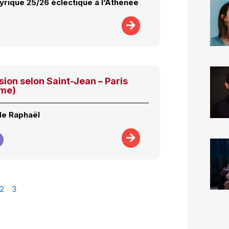
lyrique 25/26 éclectique à l’Athénée
ion selon Saint-Jean – Paris
ame)
de Raphaël
2
3