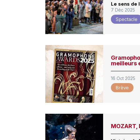
Le sens de l
7 Déc 2025
Spectacle
Gramophon
meilleurs
16 Oct 2025
Brève
MOZART, D