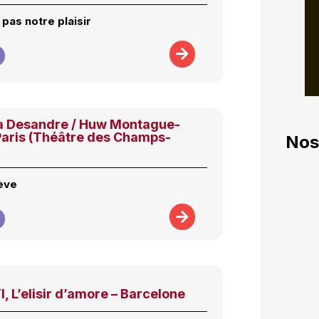
pas notre plaisir
éa Desandre / Huw Montague-
Paris (Théâtre des Champs-
Nos
lève
 L’elisir d’amore – Barcelone