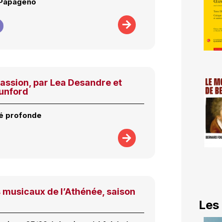
 Papageno
assion, par Lea Desandre et
unford
té profonde
 musicaux de l’Athénée, saison
Les