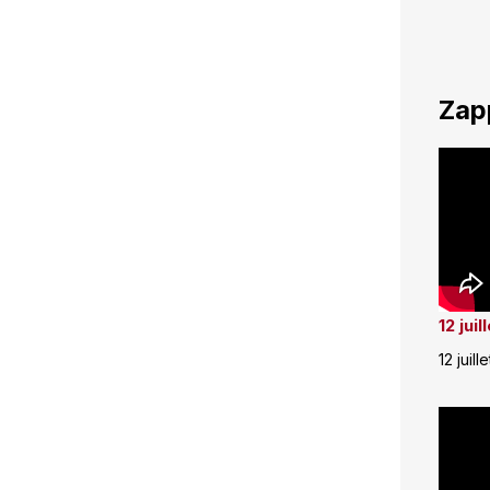
Zap
12 jui
12 juill