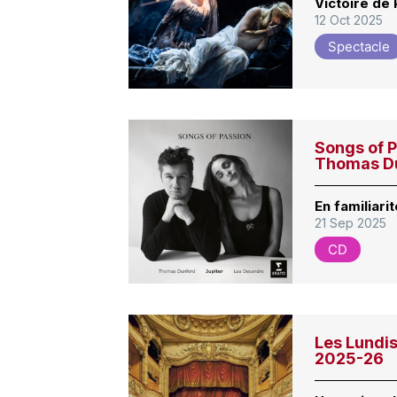
Victoire de
12 Oct 2025
Spectacle
Songs of P
Thomas D
En familiari
21 Sep 2025
CD
Les Lundis
2025-26