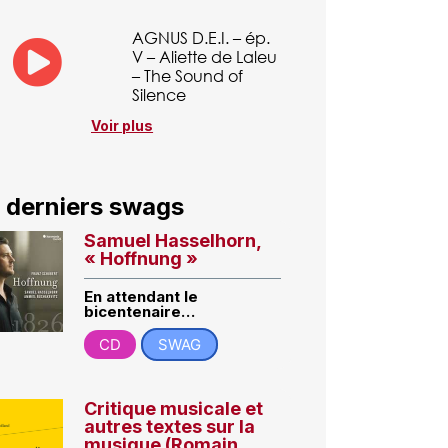
AGNUS D.E.I. – ép.
V – Aliette de Laleu
– The Sound of
Silence
Voir plus
 derniers swags
Samuel Hasselhorn,
« Hoffnung »
En attendant le
bicentenaire…
CD
SWAG
Critique musicale et
autres textes sur la
musique (Romain