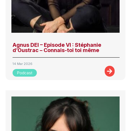
Agnus DEI – Episode VI : Stéphanie
d’Oustrac – Connais-toi toi même
14 Mar 2026
Podcast