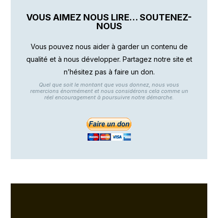
VOUS AIMEZ NOUS LIRE… SOUTENEZ-
NOUS
Vous pouvez nous aider à garder un contenu de
qualité et à nous développer. Partagez notre site et
n’hésitez pas à faire un don.
Quel que soit le montant que vous donnez, nous vous
remercions énormément et nous considérons cela comme un
réel encouragement à poursuivre notre démarche.