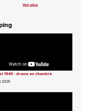
Voir plus
ping
llet 1946 : drame en chambre
et 2026