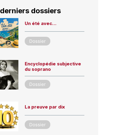
derniers dossiers
Un été avec…
Dossier
Encyclopédie subjective
du soprano
Dossier
La preuve par dix
Dossier