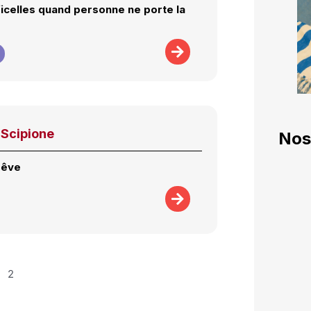
 ficelles quand personne ne porte la
i Scipione
Nos
 rêve
2