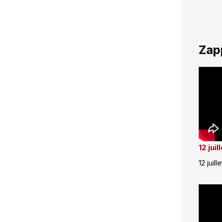
Zap
12 jui
12 juill