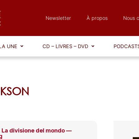
Newsletter
À propos
Nous c
LA UNE
CD – LIVRES – DVD
PODCASTS
ACKSON
 La divisione del mondo —
g