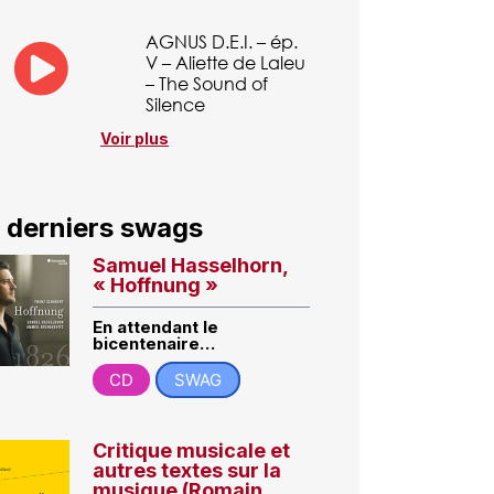
AGNUS D.E.I. – ép.
V – Aliette de Laleu
– The Sound of
Silence
Voir plus
 derniers swags
Samuel Hasselhorn,
« Hoffnung »
En attendant le
bicentenaire…
CD
SWAG
Critique musicale et
autres textes sur la
musique (Romain