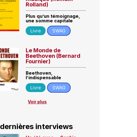
Rolland)
Plus qu’un témoignage,
une somme capitale
Livre
SWAG
Le Monde de
Beethoven (Bernard
Fournier)
Beethoven,
l’indispensable
Livre
SWAG
Voir plus
 dernières interviews