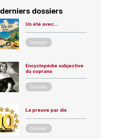
derniers dossiers
Un été avec…
Dossier
Encyclopédie subjective
du soprano
Dossier
La preuve par dix
Dossier