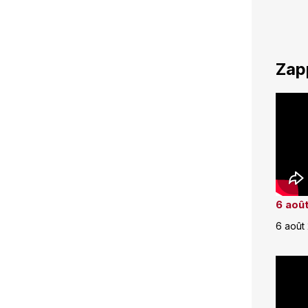
Zap
6 août
6 août