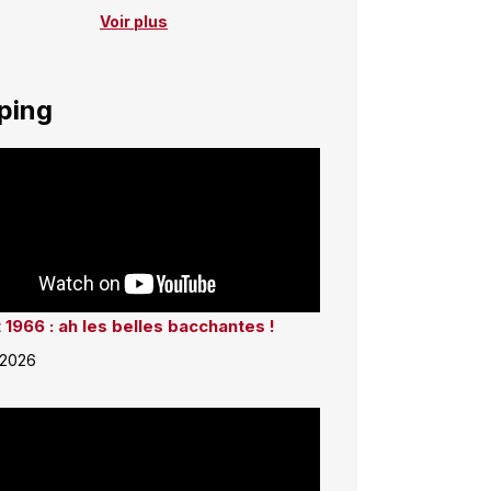
Voir plus
ping
 1966 : ah les belles bacchantes !
 2026