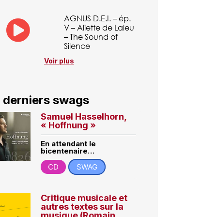
AGNUS D.E.I. – ép.
V – Aliette de Laleu
– The Sound of
Silence
Voir plus
 derniers swags
Samuel Hasselhorn,
« Hoffnung »
En attendant le
bicentenaire…
CD
SWAG
Critique musicale et
autres textes sur la
musique (Romain