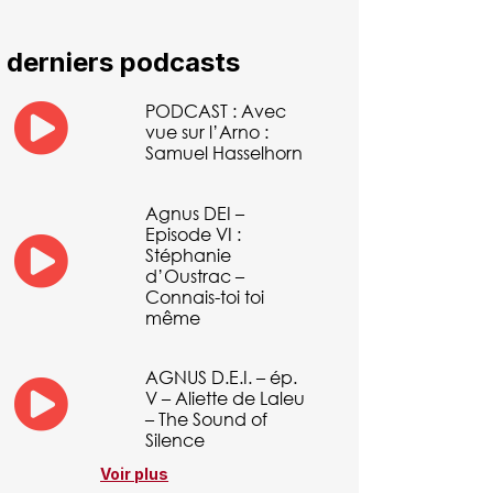
 derniers podcasts
PODCAST : Avec
vue sur l’Arno :
Samuel Hasselhorn
Agnus DEI –
Episode VI :
Stéphanie
d’Oustrac –
Connais-toi toi
même
AGNUS D.E.I. – ép.
V – Aliette de Laleu
– The Sound of
Silence
Voir plus