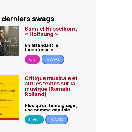
 derniers swags
Samuel Hasselhorn,
« Hoffnung »
En attendant le
bicentenaire…
CD
SWAG
Critique musicale et
autres textes sur la
musique (Romain
Rolland)
Plus qu’un témoignage,
une somme capitale
Livre
SWAG