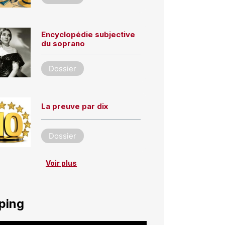
Encyclopédie subjective
du soprano
Dossier
La preuve par dix
Dossier
Voir plus
ping