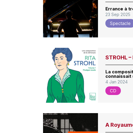
Errance à tr
23 Sep 2025
Spectacle
STROHL – 
La composit
connaissait
4 Jan 2024
CD
A Royaumon