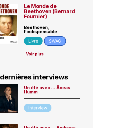
Le Monde de
Beethoven (Bernard
Fournier)
Beethoven,
l’indispensable
Livre
SWAG
Voir plus
 dernières interviews
Un été avec … Äneas
Humm
Interview
Un été avec … Andreea