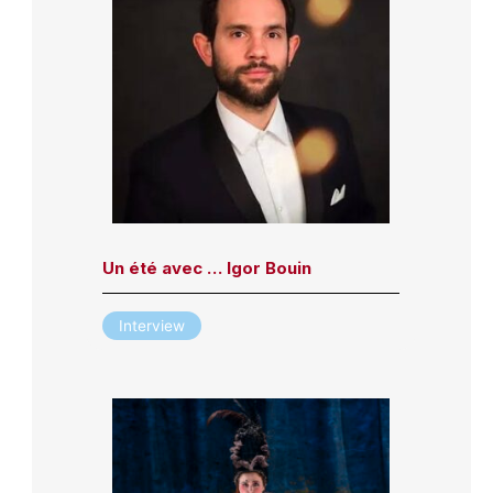
Un été avec … Igor Bouin
Interview