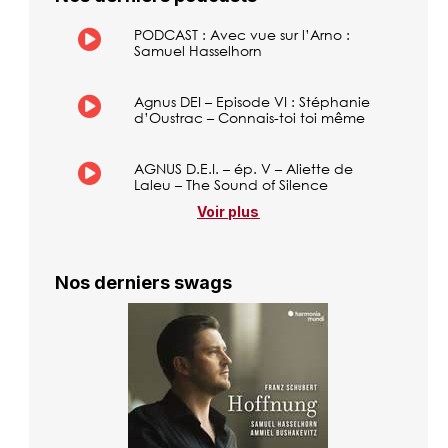
PODCAST : Avec vue sur l’Arno :
Samuel Hasselhorn
Agnus DEI – Episode VI : Stéphanie
d’Oustrac – Connais-toi toi même
AGNUS D.E.I. – ép. V – Aliette de
Laleu – The Sound of Silence
Voir plus
Nos derniers swags