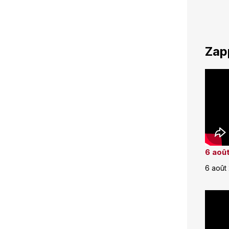
Zap
6 août
6 août