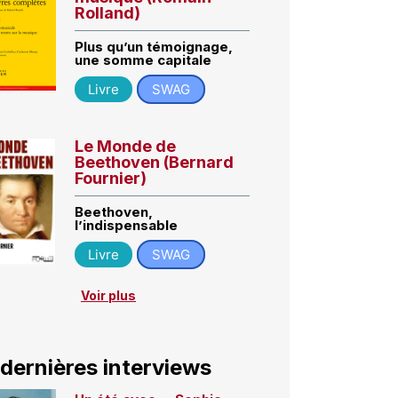
Rolland)
Plus qu’un témoignage,
une somme capitale
Livre
SWAG
Le Monde de
Beethoven (Bernard
Fournier)
Beethoven,
l’indispensable
Livre
SWAG
Voir plus
 dernières interviews