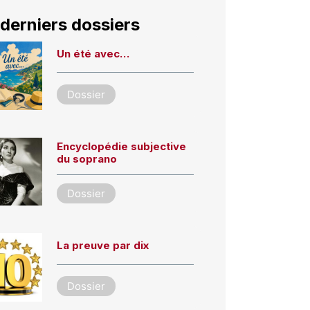
derniers dossiers
Un été avec…
Dossier
Encyclopédie subjective
du soprano
Dossier
La preuve par dix
Dossier