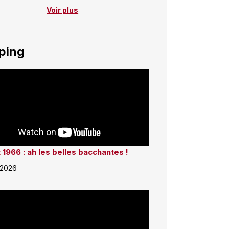
Voir plus
ping
 1966 : ah les belles bacchantes !
 2026