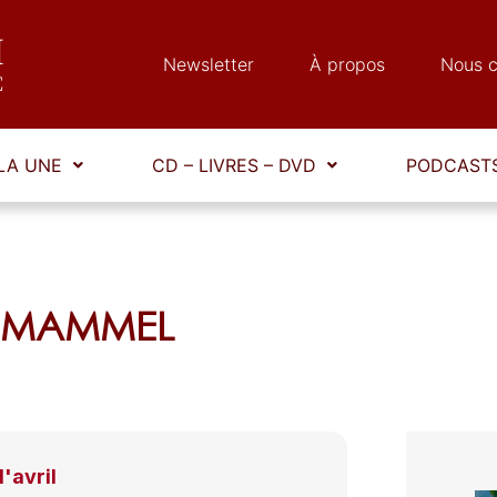
Newsletter
À propos
Nous c
LA UNE
CD – LIVRES – DVD
PODCASTS
rg MAMMEL
'avril