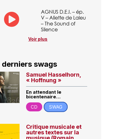
AGNUS D.E.I. – ép.
V – Aliette de Laleu
– The Sound of
Silence
Voir plus
 derniers swags
Samuel Hasselhorn,
« Hoffnung »
En attendant le
bicentenaire…
CD
SWAG
Critique musicale et
autres textes sur la
musique (Romain