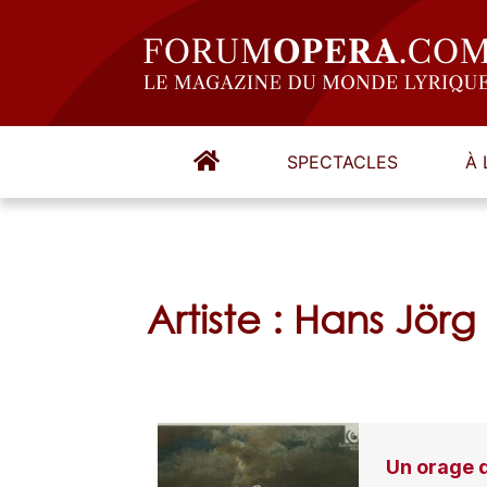
SPECTACLES
À 
Artiste : Hans Jö
Un orage d