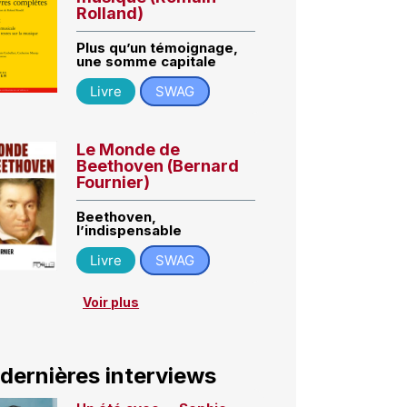
Rolland)
Plus qu’un témoignage,
une somme capitale
Livre
SWAG
Le Monde de
Beethoven (Bernard
Fournier)
Beethoven,
l’indispensable
Livre
SWAG
Voir plus
 dernières interviews