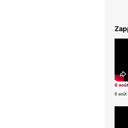
Zap
6 août
6 août