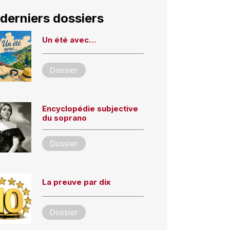
derniers dossiers
Un été avec…
Dossier
Encyclopédie subjective
du soprano
Dossier
La preuve par dix
Dossier