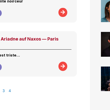
nte noirceur
Ariadne auf Naxos — Paris
est triste…
3
4