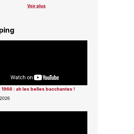
Voir plus
ping
 1966 : ah les belles bacchantes !
 2026