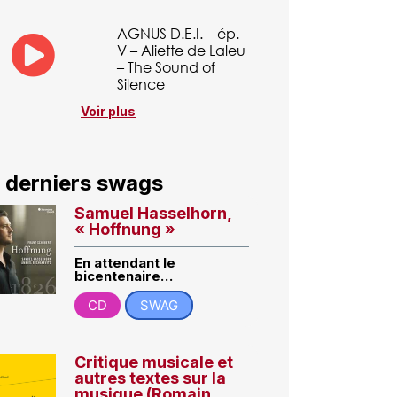
AGNUS D.E.I. – ép.
V – Aliette de Laleu
– The Sound of
Silence
Voir plus
 derniers swags
Samuel Hasselhorn,
« Hoffnung »
En attendant le
bicentenaire…
CD
SWAG
Critique musicale et
autres textes sur la
musique (Romain