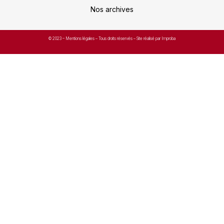
Nos archives
© 2023 –
Mentions légales
– Tous droits réservés – Site réalisé par Improba