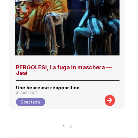
PERGOLESI, La fuga in maschera —
Jesi
Une heureuse réapparition
31 Août 2012
Spectacle
1
2