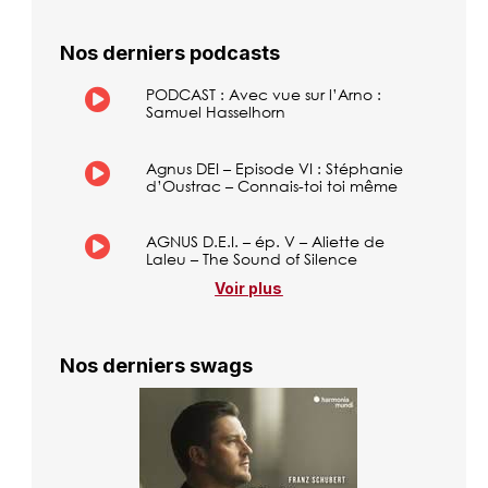
Nos derniers podcasts
PODCAST : Avec vue sur l’Arno :
Samuel Hasselhorn
Agnus DEI – Episode VI : Stéphanie
d’Oustrac – Connais-toi toi même
AGNUS D.E.I. – ép. V – Aliette de
Laleu – The Sound of Silence
Voir plus
Nos derniers swags