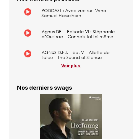
PODCAST : Avec vue sur l’Arno :
Samuel Hasselhorn
Agnus DEI – Episode VI : Stéphanie
d’Oustrac – Connais-toi toi même
AGNUS D.E.I. – ép. V – Aliette de
Laleu – The Sound of Silence
Voir plus
Nos derniers swags