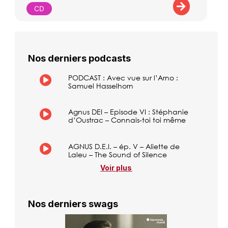
CD
Nos derniers podcasts
PODCAST : Avec vue sur l’Arno :
Samuel Hasselhorn
Agnus DEI – Episode VI : Stéphanie
d’Oustrac – Connais-toi toi même
AGNUS D.E.I. – ép. V – Aliette de
Laleu – The Sound of Silence
Voir plus
Nos derniers swags