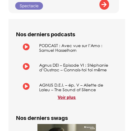
Spectacle
Nos derniers podcasts
PODCAST : Avec vue sur l’Arno :
Samuel Hasselhorn
Agnus DEI – Episode VI : Stéphanie
d’Oustrac – Connais-toi toi même
AGNUS D.E.I. – ép. V – Aliette de
Laleu – The Sound of Silence
Voir plus
Nos derniers swags