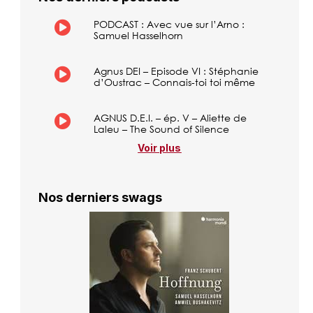
PODCAST : Avec vue sur l’Arno :
Samuel Hasselhorn
Agnus DEI – Episode VI : Stéphanie
d’Oustrac – Connais-toi toi même
AGNUS D.E.I. – ép. V – Aliette de
Laleu – The Sound of Silence
Voir plus
Nos derniers swags