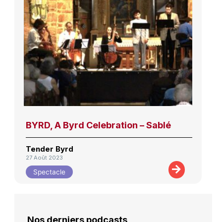
BYRD, A Byrd Celebration – Sablé
Tender Byrd
27 Août 2023
Spectacle
Nos derniers podcasts