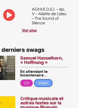
AGNUS D.E.I. – ép.
V – Aliette de Laleu
– The Sound of
Silence
Voir plus
 derniers swags
Samuel Hasselhorn,
« Hoffnung »
En attendant le
bicentenaire…
CD
SWAG
Critique musicale et
autres textes sur la
musique (Romain