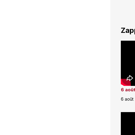
Zap
6 août
6 août