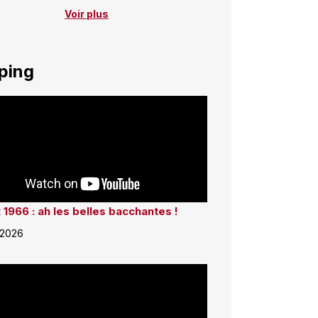
Voir plus
ping
 1966 : ah les belles bacchantes !
 2026