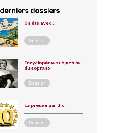
derniers dossiers
Un été avec…
Dossier
Encyclopédie subjective
du soprano
Dossier
La preuve par dix
Dossier