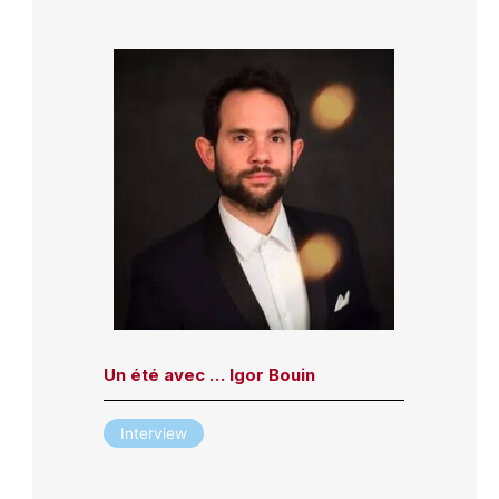
Un été avec … Igor Bouin
Interview