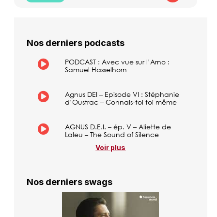
Nos derniers podcasts
PODCAST : Avec vue sur l’Arno :
Samuel Hasselhorn
Agnus DEI – Episode VI : Stéphanie
d’Oustrac – Connais-toi toi même
AGNUS D.E.I. – ép. V – Aliette de
Laleu – The Sound of Silence
Voir plus
Nos derniers swags