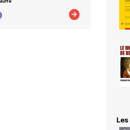
auffé
Les