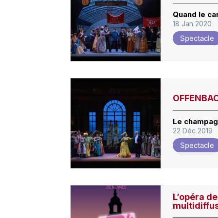
Quand le ca
18 Jan 2020
Spectacle
OFFENBACH
Le champagne
22 Déc 2019
Spectacle
L’opéra de
multidiffu