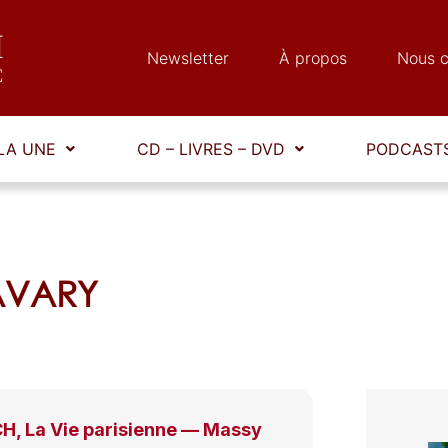
Newsletter
À propos
Nous c
LA UNE
CD – LIVRES – DVD
PODCASTS
SAVARY
, La Vie parisienne — Massy