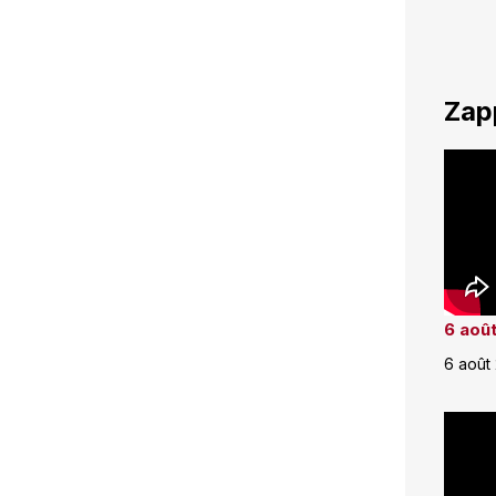
Zap
6 août
6 août