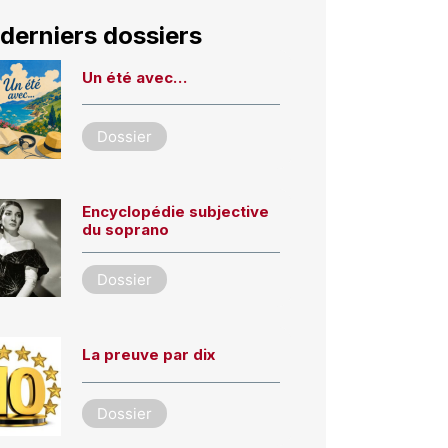
derniers dossiers
Un été avec…
Dossier
Encyclopédie subjective
du soprano
Dossier
La preuve par dix
Dossier