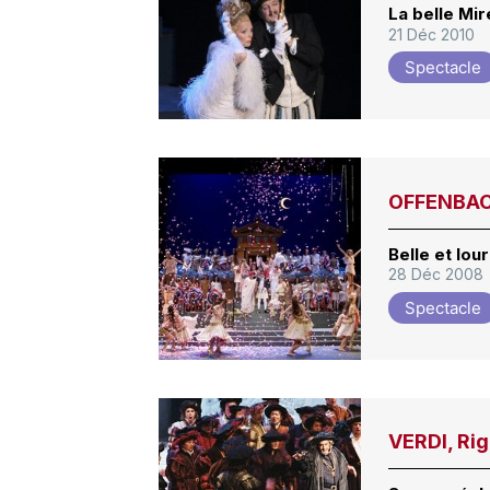
La belle Mire
21 Déc 2010
Spectacle
OFFENBACH
Belle et lo
28 Déc 2008
Spectacle
VERDI, Rig