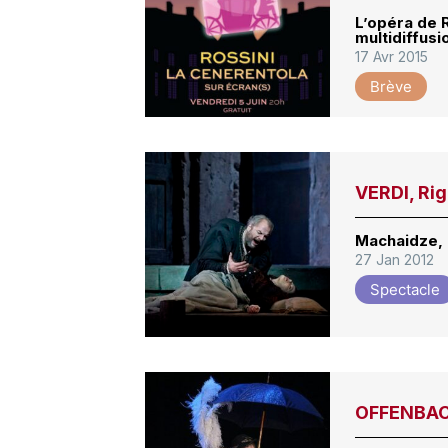
L’opéra de 
multidiffusi
17 Avr 2015
Brève
VERDI, Rig
Machaidze, 
27 Jan 2012
Spectacle
OFFENBACH