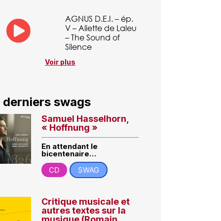
AGNUS D.E.I. – ép.
V – Aliette de Laleu
– The Sound of
Silence
Voir plus
 derniers swags
Samuel Hasselhorn,
« Hoffnung »
En attendant le
bicentenaire…
CD
SWAG
Critique musicale et
autres textes sur la
musique (Romain