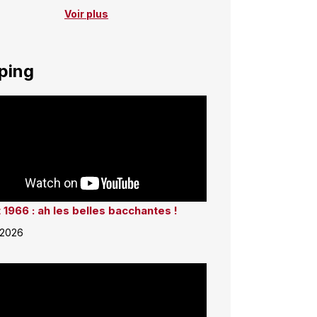
Voir plus
ping
 1966 : ah les belles bacchantes !
 2026