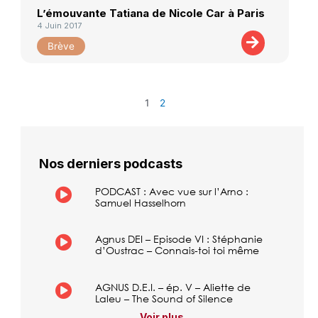
L’émouvante Tatiana de Nicole Car à Paris
4 Juin 2017
Brève
1
2
Nos derniers podcasts
PODCAST : Avec vue sur l’Arno :
Samuel Hasselhorn
Agnus DEI – Episode VI : Stéphanie
d’Oustrac – Connais-toi toi même
AGNUS D.E.I. – ép. V – Aliette de
Laleu – The Sound of Silence
Voir plus