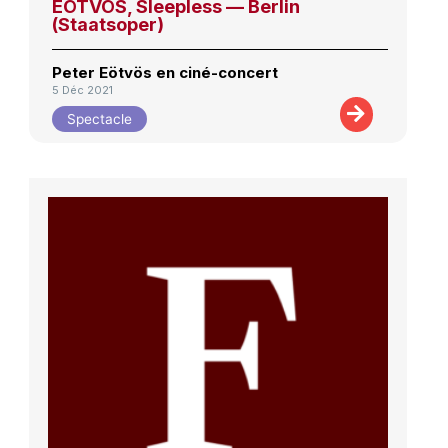
EÖTVÖS, Sleepless — Berlin
(Staatsoper)
Peter Eötvös en ciné-concert
5 Déc 2021
Spectacle