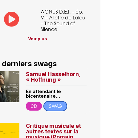
AGNUS D.E.I. – ép.
V – Aliette de Laleu
– The Sound of
Silence
Voir plus
 derniers swags
Samuel Hasselhorn,
« Hoffnung »
En attendant le
bicentenaire…
CD
SWAG
Critique musicale et
autres textes sur la
musique (Romain