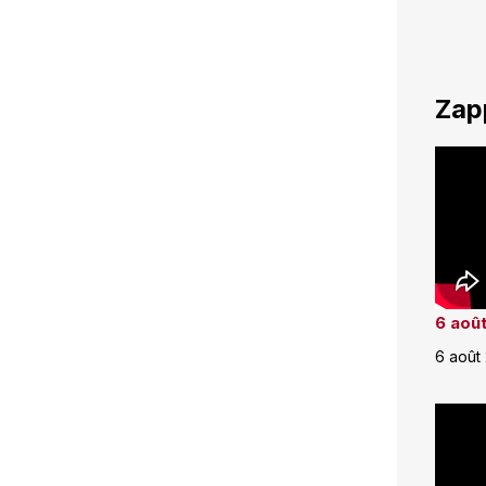
Zap
6 août
6 août