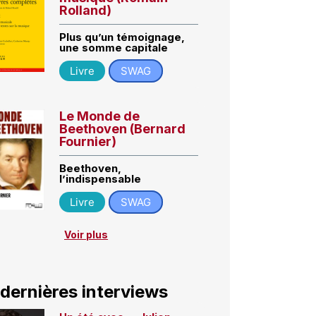
Rolland)
Plus qu’un témoignage,
une somme capitale
Livre
SWAG
Le Monde de
Beethoven (Bernard
Fournier)
Beethoven,
l’indispensable
Livre
SWAG
Voir plus
 dernières interviews