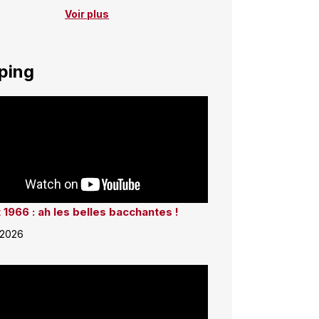
Voir plus
ping
 1966 : ah les belles bacchantes !
 2026