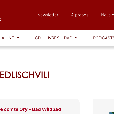
Newsletter
À propos
Nous c
LA UNE
CD – LIVRES – DVD
PODCASTS
HEDLISCHVILI
Le comte Ory – Bad Wildbad