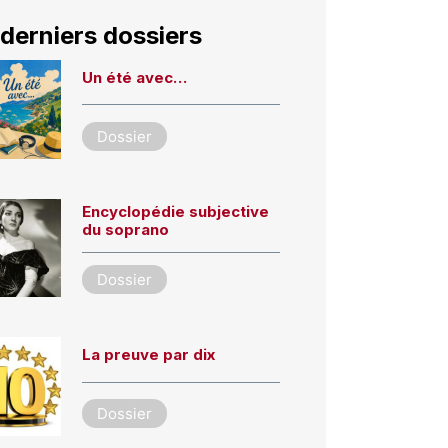
derniers dossiers
Un été avec…
Dossier
Encyclopédie subjective
du soprano
Dossier
La preuve par dix
Dossier