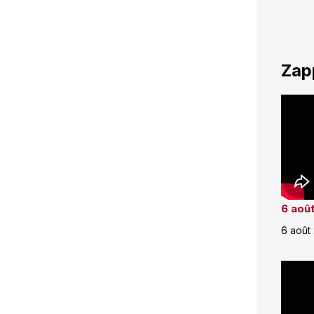
Zap
6 août
6 août