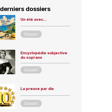
derniers dossiers
Un été avec…
Dossier
Encyclopédie subjective
du soprano
Dossier
La preuve par dix
Dossier