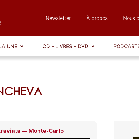
Newsletter
À propos
Nous c
LA UNE
CD – LIVRES – DVD
PODCASTS
YONCHEVA
 traviata — Monte-Carlo