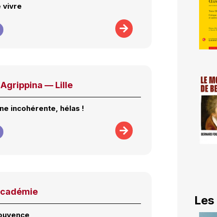
 vivre
Agrippina — Lille
ne incohérente, hélas !
Académie
Les
jouvence