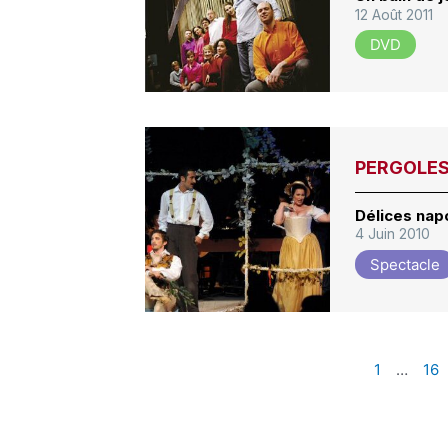
12 Août 2011
DVD
PERGOLESI,
Délices napo
4 Juin 2010
Spectacle
1
…
16