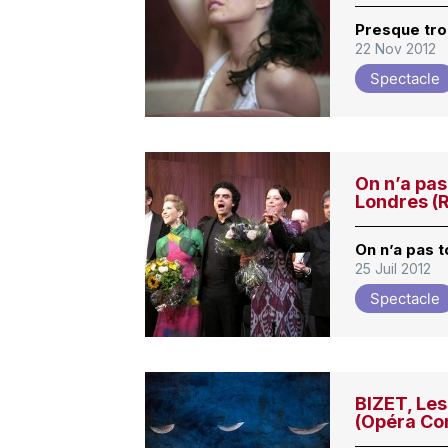
Presque tr
22 Nov 2012
Spectacle
On n’a pas
Londres (
On n’a pas t
25 Juil 2012
Spectacle
BIZET, Les
(Opéra Co