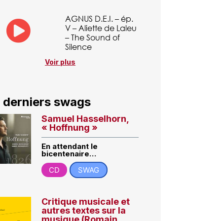
AGNUS D.E.I. – ép.
V – Aliette de Laleu
– The Sound of
Silence
Voir plus
 derniers swags
Samuel Hasselhorn,
« Hoffnung »
En attendant le
bicentenaire…
CD
SWAG
Critique musicale et
autres textes sur la
musique (Romain