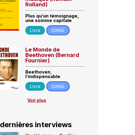
Rolland)
Plus qu’un témoignage,
une somme capitale
Livre
SWAG
Le Monde de
Beethoven (Bernard
Fournier)
Beethoven,
l’indispensable
Livre
SWAG
Voir plus
 dernières interviews