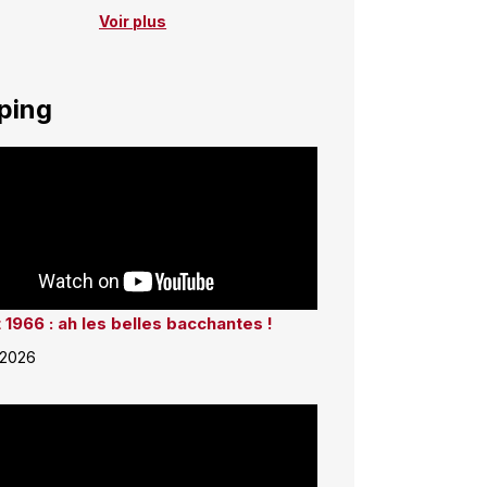
Voir plus
ping
 1966 : ah les belles bacchantes !
 2026