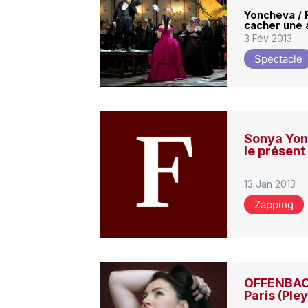
Yoncheva / 
cacher une 
3 Fév 2013
Spectacle
Sonya Yonc
le présent
13 Jan 2013
Zapping
OFFENBACH
Paris (Pley