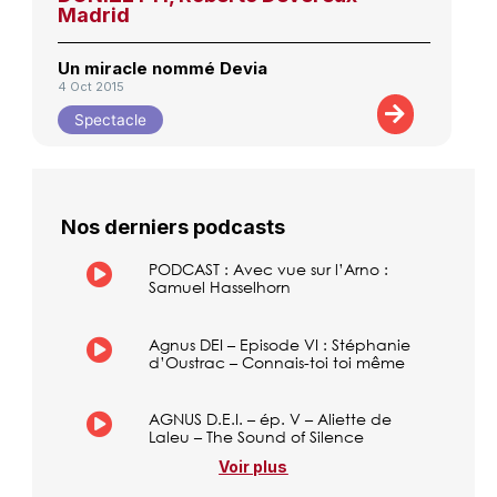
Madrid
Un miracle nommé Devia
4 Oct 2015
Spectacle
Nos derniers podcasts
PODCAST : Avec vue sur l’Arno :
Samuel Hasselhorn
Agnus DEI – Episode VI : Stéphanie
d’Oustrac – Connais-toi toi même
AGNUS D.E.I. – ép. V – Aliette de
Laleu – The Sound of Silence
Voir plus