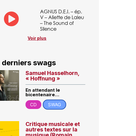
AGNUS D.E.I. – ép.
V – Aliette de Laleu
– The Sound of
Silence
Voir plus
 derniers swags
Samuel Hasselhorn,
« Hoffnung »
En attendant le
bicentenaire…
CD
SWAG
Critique musicale et
autres textes sur la
musique (Romain