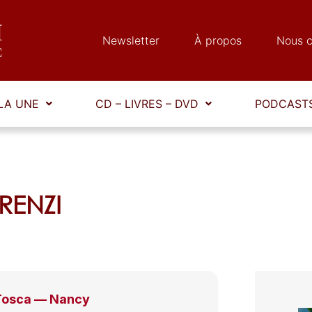
Newsletter
À propos
Nous c
LA UNE
CD – LIVRES – DVD
PODCASTS
ERENZI
Tosca — Nancy