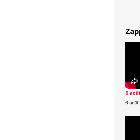
Zap
6 août
6 août