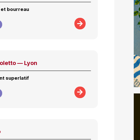
 et bourreau
oletto — Lyon
t superlatif
o