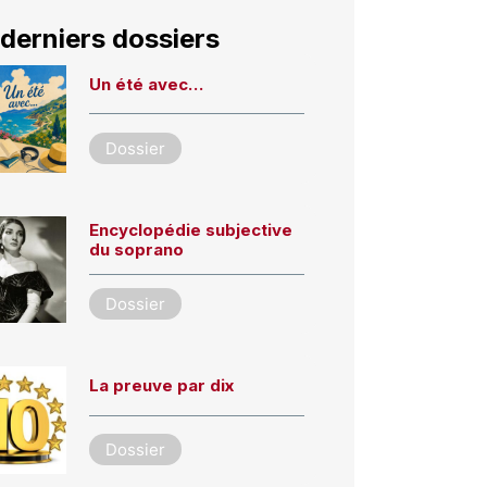
derniers dossiers
Un été avec…
Dossier
Encyclopédie subjective
du soprano
Dossier
La preuve par dix
Dossier