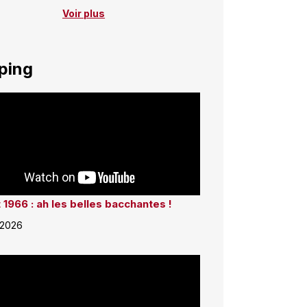
Voir plus
ping
 1966 : ah les belles bacchantes !
 2026