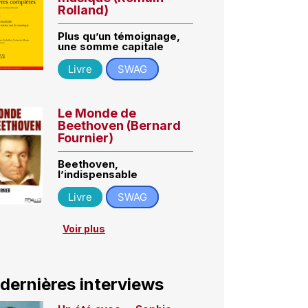
Rolland)
Plus qu’un témoignage,
une somme capitale
Livre
SWAG
Le Monde de
Beethoven (Bernard
Fournier)
Beethoven,
l’indispensable
Livre
SWAG
Voir plus
 dernières interviews