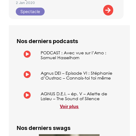
2 Jan 2020
Spectacle
Nos derniers podcasts
PODCAST : Avec vue sur l’Arno :
Samuel Hasselhorn
Agnus DEI – Episode VI : Stéphanie
d’Oustrac – Connais-toi toi même
AGNUS D.E.I. – ép. V – Aliette de
Laleu – The Sound of Silence
Voir plus
Nos derniers swags