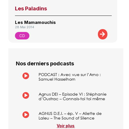
Les Paladins
Les Mamamouchis
28 Mai 2014
CD
Nos derniers podcasts
PODCAST : Avec vue sur l’Arno :
Samuel Hasselhorn
Agnus DEI – Episode VI : Stéphanie
d’Oustrac – Connais-toi toi même
AGNUS D.E.I. – ép. V – Aliette de
Laleu – The Sound of Silence
Voir plus