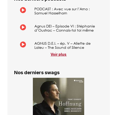
PODCAST : Avec vue sur l’Arno :
Samuel Hasselhorn
Agnus DEI – Episode VI : Stéphanie
d’Oustrac – Connais-toi toi même
AGNUS D.E.I. – ép. V – Aliette de
Laleu – The Sound of Silence
Voir plus
Nos derniers swags