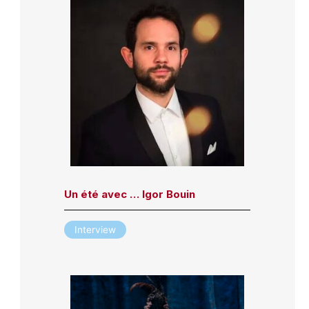
Un été avec … Igor Bouin
Interview