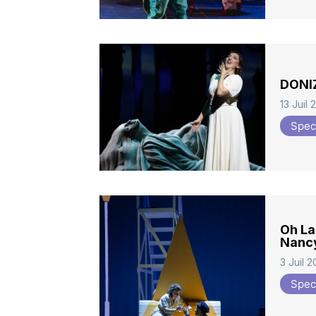
DONIZ
13 Juil
Spec
Oh La
Nanc
3 Juil 
Spec