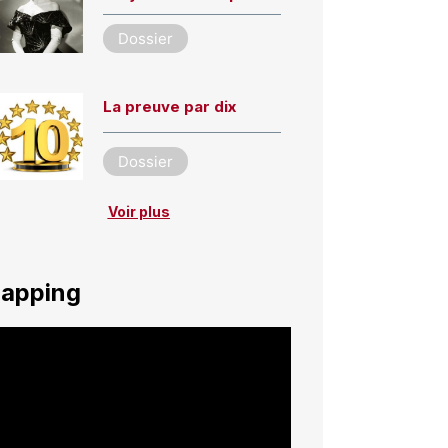
Dossier
La preuve par dix
Dossier
Voir plus
apping