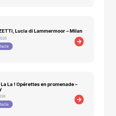
ETTI, Lucia di Lammermoor – Milan
 2026
tacle
 La La ! Opérettes en promenade –
y
2026
tacle