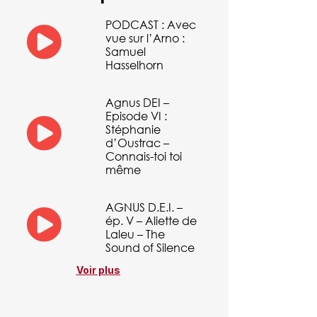
PODCAST : Avec
vue sur l’Arno :
Samuel
Hasselhorn
Agnus DEI –
Episode VI :
Stéphanie
d’Oustrac –
Connais-toi toi
même
AGNUS D.E.I. –
ép. V – Aliette de
Laleu – The
Sound of Silence
Voir plus