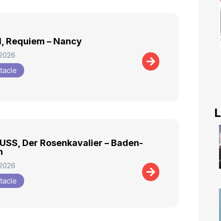
, Requiem – Nancy
 2026
tacle
L
SS, Der Rosenkavalier – Baden-
n
 2026
tacle