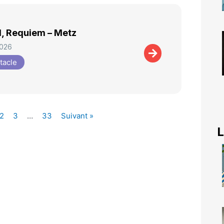
, Requiem – Metz
2026
tacle
2
3
…
33
Suivant »
L