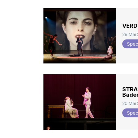
VERDI
29 Mai
Spec
STRAU
Bade
20 Mai
Spec