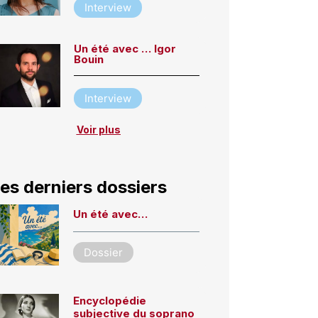
Interview
Un été avec … Igor
Bouin
Interview
Voir plus
es derniers dossiers
Un été avec…
Dossier
Encyclopédie
subjective du soprano