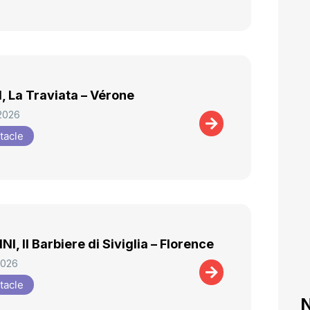
, La Traviata – Vérone
 2026
tacle
I, Il Barbiere di Siviglia – Florence
 2026
tacle
N