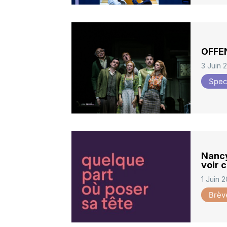
OFFEN
3 Juin 
Spec
Nancy
voir c
1 Juin 
Brèv