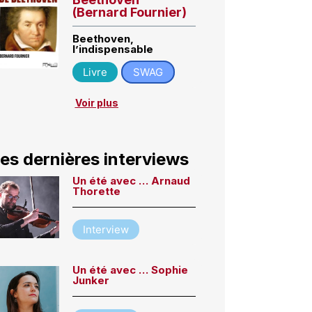
(Bernard Fournier)
Beethoven,
l’indispensable
Livre
SWAG
Voir plus
es dernières interviews
Un été avec … Arnaud
Thorette
Interview
Un été avec … Sophie
Junker