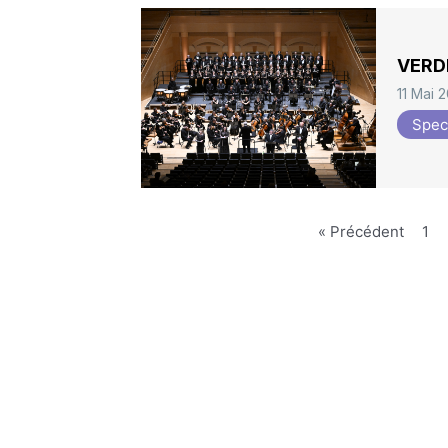
VERDI
11 Mai 
Spec
« Précédent
1