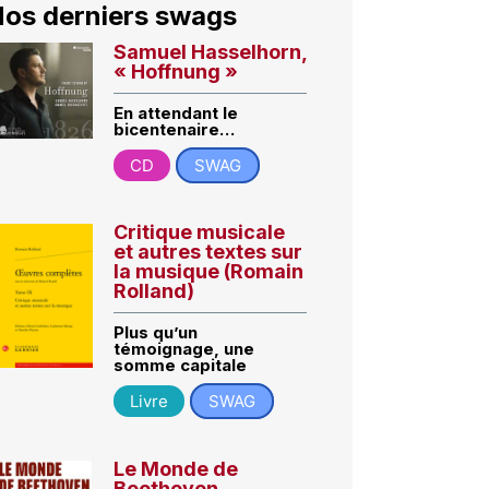
os derniers swags
Samuel Hasselhorn,
« Hoffnung »
En attendant le
bicentenaire…
CD
SWAG
Critique musicale
et autres textes sur
la musique (Romain
Rolland)
Plus qu’un
témoignage, une
somme capitale
Livre
SWAG
Le Monde de
Beethoven