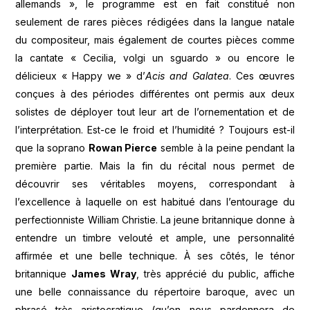
allemands », le programme est en fait constitué non
seulement de rares pièces rédigées dans la langue natale
du compositeur, mais également de courtes pièces comme
la cantate « Cecilia, volgi un sguardo » ou encore le
délicieux « Happy we » d’
Acis and Galatea
. Ces œuvres
conçues à des périodes différentes ont permis aux deux
solistes de déployer tout leur art de l’ornementation et de
l’interprétation. Est-ce le froid et l’humidité ? Toujours est-il
que la soprano
Rowan Pierce
semble à la peine pendant la
première partie. Mais la fin du récital nous permet de
découvrir ses véritables moyens, correspondant à
l’excellence à laquelle on est habitué dans l’entourage du
perfectionniste William Christie. La jeune britannique donne à
entendre un timbre velouté et ample, une personnalité
affirmée et une belle technique. À ses côtés, le ténor
britannique
James Wray
, très apprécié du public, affiche
une belle connaissance du répertoire baroque, avec un
phrasé très aristocratique (qu’on nous pardonnera de