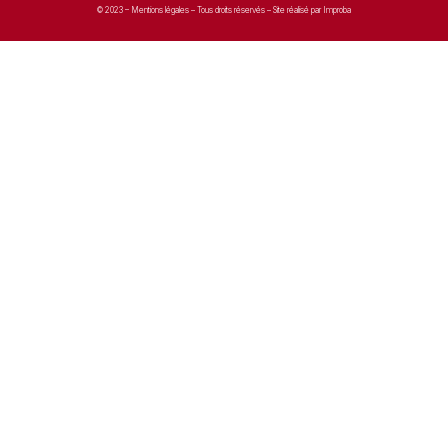
© 2023 –
Mentions légales
– Tous droits réservés – Site réalisé par Improba