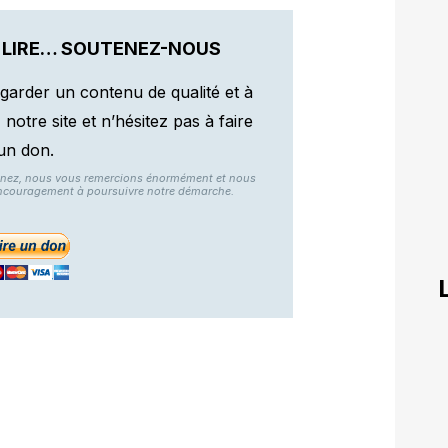
 LIRE… SOUTENEZ-NOUS
garder un contenu de qualité et à
otre site et n’hésitez pas à faire
un don.
nnez, nous vous remercions énormément et nous
ncouragement à poursuivre notre démarche.