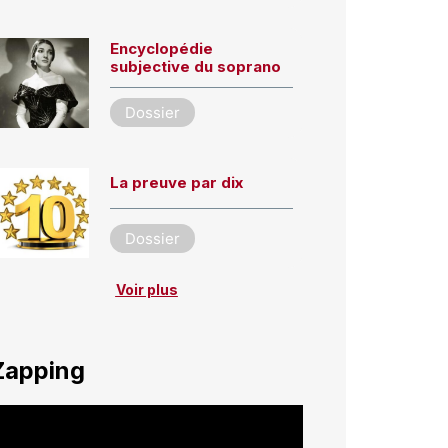
Encyclopédie
subjective du soprano
Dossier
La preuve par dix
Dossier
Voir plus
Zapping