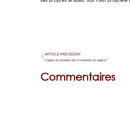
ses propres artistes. Nul n’est prophète 
ARTICLE PRÉCÉDENT
L’opéra du Koweït est-il vraiment un opéra ?
Commentaires