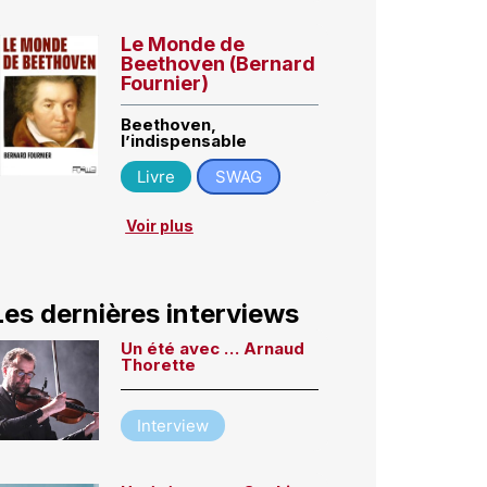
Le Monde de
Beethoven (Bernard
Fournier)
Beethoven,
l’indispensable
Livre
SWAG
Voir plus
Les dernières interviews
Un été avec … Arnaud
Thorette
Interview