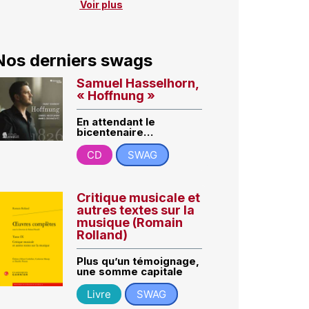
Voir plus
Nos derniers swags
Samuel Hasselhorn,
« Hoffnung »
En attendant le
bicentenaire…
CD
SWAG
Critique musicale et
autres textes sur la
musique (Romain
Rolland)
Plus qu’un témoignage,
une somme capitale
Livre
SWAG