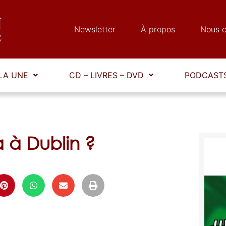
Newsletter
À propos
Nous c
LA UNE
CD – LIVRES – DVD
PODCASTS
 à Dublin ?