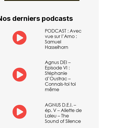
Nos derniers podcasts
PODCAST : Avec
vue sur l’Arno :
Samuel
Hasselhorn
Agnus DEI –
Episode VI :
Stéphanie
d’Oustrac –
Connais-toi toi
même
AGNUS D.E.I. –
ép. V – Aliette de
Laleu – The
Sound of Silence