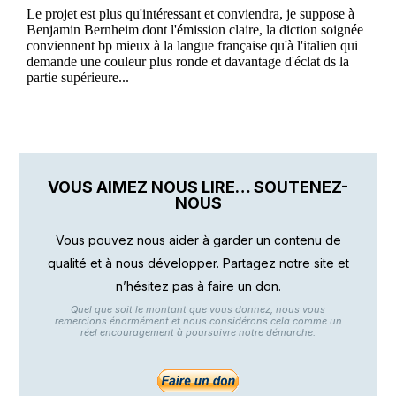
VOUS AIMEZ NOUS LIRE… SOUTENEZ-
NOUS
Vous pouvez nous aider à garder un contenu de
qualité et à nous développer. Partagez notre site et
n’hésitez pas à faire un don.
Quel que soit le montant que vous donnez, nous vous
remercions énormément et nous considérons cela comme un
réel encouragement à poursuivre notre démarche.